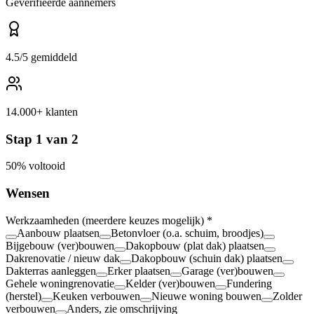
Geverifieerde aannemers
4.5/5 gemiddeld
14.000+ klanten
Stap
1
van
2
50
% voltooid
Wensen
Werkzaamheden
(meerdere keuzes mogelijk)
*
Aanbouw plaatsen
Betonvloer (o.a. schuim, broodjes)
Bijgebouw (ver)bouwen
Dakopbouw (plat dak) plaatsen
Dakrenovatie / nieuw dak
Dakopbouw (schuin dak) plaatsen
Dakterras aanleggen
Erker plaatsen
Garage (ver)bouwen
Gehele woningrenovatie
Kelder (ver)bouwen
Fundering
(herstel)
Keuken verbouwen
Nieuwe woning bouwen
Zolder
verbouwen
Anders, zie omschrijving