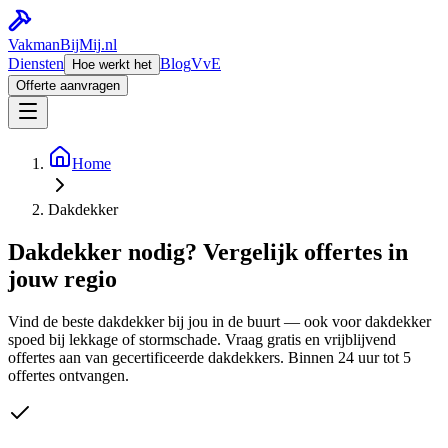
Vakman
BijMij
.nl
Diensten
Blog
VvE
Hoe werkt het
Offerte aanvragen
Home
Dakdekker
Dakdekker nodig? Vergelijk offertes in
jouw regio
Vind de beste dakdekker bij jou in de buurt — ook voor dakdekker
spoed bij lekkage of stormschade. Vraag gratis en vrijblijvend
offertes aan van gecertificeerde dakdekkers. Binnen 24 uur tot 5
offertes ontvangen.