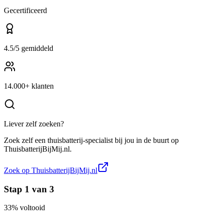
Gecertificeerd
4.5/5 gemiddeld
14.000+ klanten
Liever zelf zoeken?
Zoek zelf een
thuisbatterij-specialist
bij jou in de buurt op
ThuisbatterijBijMij.nl
.
Zoek op
ThuisbatterijBijMij.nl
Stap
1
van
3
33
% voltooid